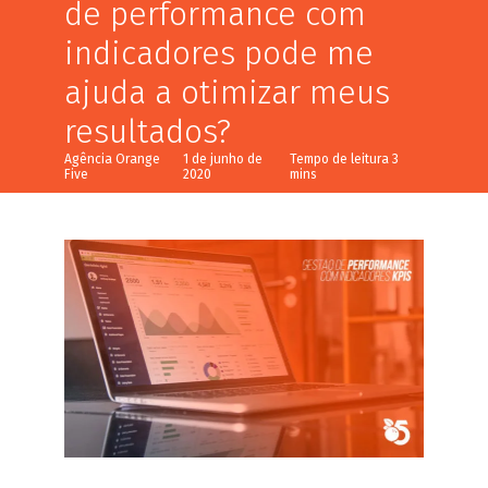
de performance com
indicadores pode me
ajuda a otimizar meus
resultados?
Agência Orange
1 de junho de
Five
2020