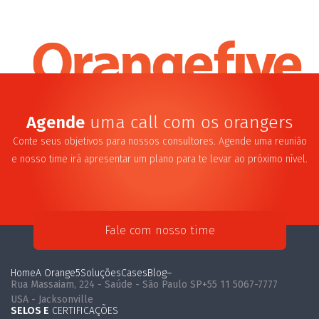
Agende
uma call com os orangers
Conte seus objetivos para nossos consultores. Agende uma reunião
e nosso time irá apresentar um plano para te levar ao próximo nível.
Fale com nosso time
Home
A Orange5
Soluções
Cases
Blog
–
Rua Massaiam, 224 - Saúde - São Paulo SP
+55 11 5067-7777
USA - Jacksonville
SELOS E
CERTIFICAÇÕES