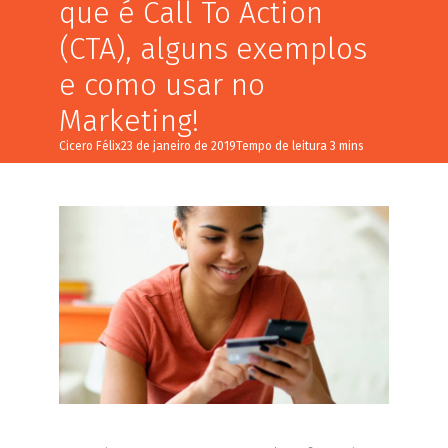
que é Call To Action
(CTA), alguns exemplos
e como usar no
Marketing!
Cicero Félix
23 de janeiro de 2019