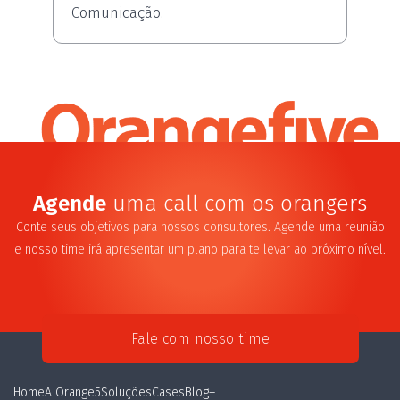
Comunicação.
Agende
uma call com os orangers
Conte seus objetivos para nossos consultores. Agende uma reunião
e nosso time irá apresentar um plano para te levar ao próximo nível.
Fale com nosso time
Home
A Orange5
Soluções
Cases
Blog
–