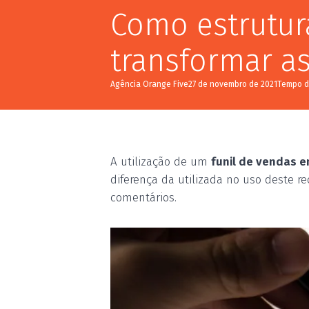
Como estrutur
transformar as
Agência Orange Five
27 de novembro de 2021
A utilização de um
funil de vendas e
diferença da utilizada no uso deste r
comentários.