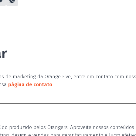
ar
os de marketing da Orange Five, entre em contato com nos
ossa
página de contato
údo produzido pelos Orangers. Aproveite nossos conteúdos
ing, design e vendas para gerar faturamento e lucro efetiv