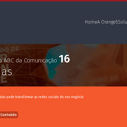
Home
A Orange5
Sol
16
no ABC da Comunicação
ias
ndas pode transformar as redes sociais do seu negócio
 Conteúdo