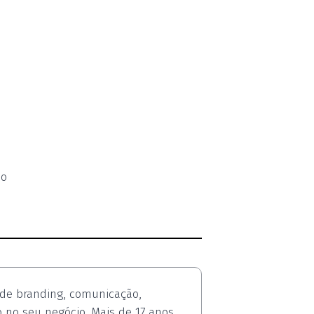
so
 de branding, comunicação,
o no seu negócio. Mais de 17 anos