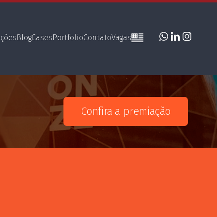
uções
Blog
Cases
Portfolio
Contato
Vagas
Confira a premiação