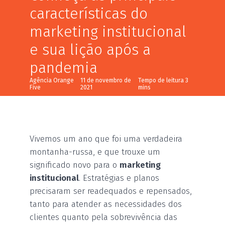
características do
marketing institucional
e sua lição após a
pandemia
Agência Orange
11 de novembro de
Five
2021
Vivemos um ano que foi uma verdadeira
montanha-russa, e que trouxe um
significado novo para o
marketing
institucional
. Estratégias e planos
precisaram ser readequados e repensados,
tanto para atender as necessidades dos
clientes quanto pela sobrevivência das