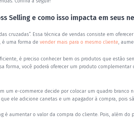
ndas. Confira a seguir!
ss Selling e como is
s
o impacta em seus ne
as cruzadas”. Es
s
a técnica de vendas consiste em oferece
ja, é uma forma de
vender mais para o mesmo cliente
, aume
 eficiente, é preciso conhecer bem os produtos que estão se
ssa forma, você poderá oferecer um produto complementar 
m um e-commerce decide por colocar um quadro branco no 
r que ele adicione canetas e um apagador à compra, pois 
ing é aumentar o valor da compra do cliente. Pois, além do