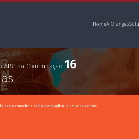
Home
A Orange5
Sol
16
no ABC da Comunicação
ias
ção deste conceito e saiba como aplicá-lo em suas vendas