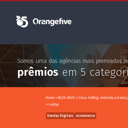
Somos uma das agências mais premiadas 
prêmios
em 5 categor
Home
»
BLOG #AO5
»
Cross Selling: entenda a tradu
<< voltar
Vendas Digitais
ecommerce