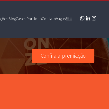
uções
Blog
Cases
Portfolio
Contato
Vagas
Confira a premiação