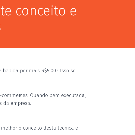
te conceito e
s
e bebida por mais R$5,00? Isso se
m e-commerces. Quando bem executada,
s da empresa.
r melhor
o
conceito desta técnica e