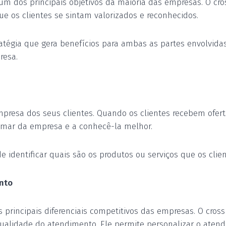
um dos principais objetivos da maioria das empresas. O cr
ue os clientes se sintam valorizados e reconhecidos.
ratégia que gera benefícios para ambas as partes envolvid
resa.
presa dos seus clientes. Quando os clientes recebem oferta
imar da empresa e a conhecê-la melhor.
e identificar quais são os produtos ou serviços que os clie
nto
rincipais diferenciais competitivos das empresas. O cross 
qualidade do atendimento
. Ele
permite personalizar o aten