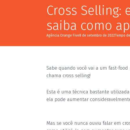
Cross Selling:
saiba como ap
Agência Orange Five
8 de setembro de 2022
Sabe quando você vai a um fast-food p
chama cross selling!
Esta é uma técnica bastante utiliza
ela pode aumentar consideravelmente
Mas se você nunca ouviu falar em cro