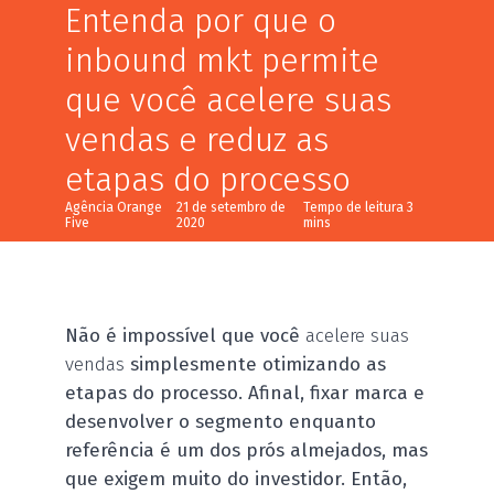
Entenda por que o
inbound mkt permite
que você acelere suas
vendas e reduz as
etapas do processo
Agência Orange
21 de setembro de
Five
2020
Não é impossível que você
acelere suas
vendas
simplesmente otimizando as
etapas do processo. Afinal, fixar marca e
desenvolver o segmento enquanto
referência é um dos prós almejados, mas
que exigem muito do investidor. Então,