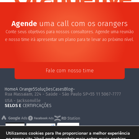
Agende
uma call com os orangers
Conte seus objetivos para nossos consultores. Agende uma reunião
e nosso time irá apresentar um plano para te levar ao próximo nível.
Fale com nosso time
Home
A Orange5
Soluções
Cases
Blog
–
Rua Massaiam, 224 - Saúde - São Paulo SP
+55 11 5067-7777
USA - Jacksonville
SELOS E
CERTIFICAÇÕES
Utilizamos cookies para lhe proporcionar a melhor experiência
no nosso site. Você pode descobrir mais sobre quais cookies