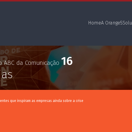
Home
A Orange5
Sol
16
no ABC da Comunicação
ias
ientes que inspiram as empresas ainda sobre a crise