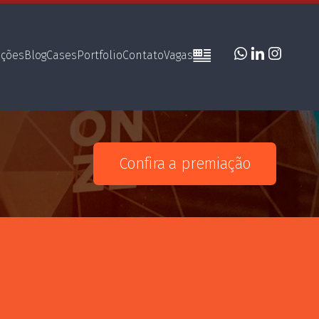
uções
Blog
Cases
Portfolio
Contato
Vagas
Confira a premiação