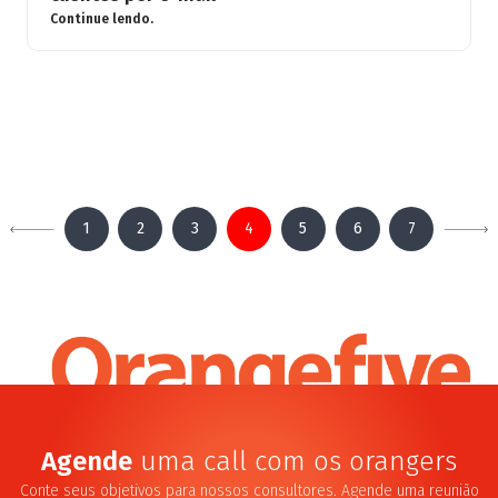
Continue lendo.
«
Próximo
1
2
3
4
5
6
7
Anterior
»
Agende
uma call com os orangers
Conte seus objetivos para nossos consultores. Agende uma reunião